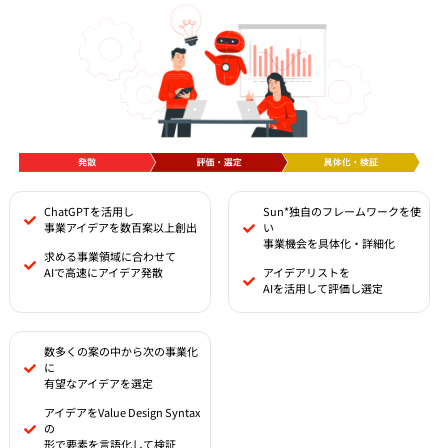
ChatGPTを活用し
Sun*独自のフレームワークを使
事業アイデアを数百案以上創出
い
事業機会を具体化・詳細化
求める事業領域に合わせて
AIで高速にアイデア発散
アイデアリストを
AIを活用して評価し選定
数多くの案の中から次の事業化
に
有望なアイデアを選定
アイデアをValue Design Syntax
の
形で要素を言語化して検証