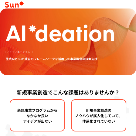
AI
deation
［ アイディエーション ］
生成
AI
と
Sun*
独自のフレームワークを活用した事業機会の探索支援
新規事業創造でこんな課題はありませんか？
新規事業プログラムから
新規事業創造の
なかなか良い
ノウハウが属人化していて、
アイデアが出ない
体系化されていない